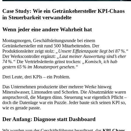
Case Study: Wie ein Getränkehersteller KPI-Chaos
in Steuerbarkeit verwandelte
Wenn jeder eine andere Wahrheit hat
Montagmorgen, Geschäftsleitungsrunde bei einem
Getränkehersteller mit rund 500 Mitarbeitenden. Der
Produktionsleiter zeigt stolz:
„Unsere Effizienzquote liegt bei 87 %.“
Der Werkscontroller ergänzt:
„Laut meiner Auswertung sind’s eher
74 %.“
Die Vertriebsleiterin grinst trocken:
„Komisch, ich hab
gestern 65 % im Monatsreport gesehen.“
Drei Leute, drei KPIs – ein Problem.
Das Unternehmen produzierte über mehrere Werke hinweg
Mineralwasser, Limonaden und Schorlen. Die Absatzmärkte waren
anspruchsvoll, die Margen dünn. Steuerung war eigentlich Pflicht –
doch die Datenlage war ein Puzzle. Jeder baute sich seinen KPI so,
wie es gerade passte.
Der Anfang: Diagnose statt Dashboard
Wir wurden von der Geschäftsführung beauftragt, das
KPI-Chaos