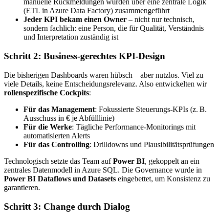
manuelle Rückmeldungen wurden über eine zentrale Logik
(ETL in Azure Data Factory) zusammengeführt
Jeder KPI bekam einen Owner
– nicht nur technisch,
sondern fachlich: eine Person, die für Qualität, Verständnis
und Interpretation zuständig ist
Schritt 2: Business-gerechtes KPI-Design
Die bisherigen Dashboards waren hübsch – aber nutzlos. Viel zu
viele Details, keine Entscheidungsrelevanz. Also entwickelten wir
rollenspezifische Cockpits
:
Für das Management
: Fokussierte Steuerungs-KPIs (z. B.
Ausschuss in € je Abfülllinie)
Für die Werke
: Tägliche Performance-Monitorings mit
automatisierten Alerts
Für das Controlling
: Drilldowns und Plausibilitätsprüfungen
Technologisch setzte das Team auf
Power BI
, gekoppelt an ein
zentrales Datenmodell in Azure SQL. Die Governance wurde in
Power BI Dataflows und Datasets
eingebettet, um Konsistenz zu
garantieren.
Schritt 3: Change durch Dialog