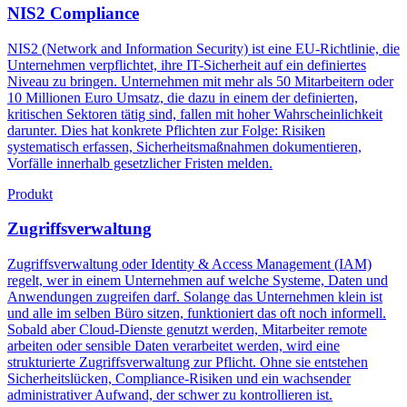
NIS2 Compliance
NIS2 (Network and Information Security) ist eine EU-Richtlinie, die
Unternehmen verpflichtet, ihre IT-Sicherheit auf ein definiertes
Niveau zu bringen. Unternehmen mit mehr als 50 Mitarbeitern oder
10 Millionen Euro Umsatz, die dazu in einem der definierten,
kritischen Sektoren tätig sind, fallen mit hoher Wahrscheinlichkeit
darunter. Dies hat konkrete Pflichten zur Folge: Risiken
systematisch erfassen, Sicherheitsmaßnahmen dokumentieren,
Vorfälle innerhalb gesetzlicher Fristen melden.
Produkt
Zugriffsverwaltung
Zugriffsverwaltung oder Identity & Access Management (IAM)
regelt, wer in einem Unternehmen auf welche Systeme, Daten und
Anwendungen zugreifen darf. Solange das Unternehmen klein ist
und alle im selben Büro sitzen, funktioniert das oft noch informell.
Sobald aber Cloud-Dienste genutzt werden, Mitarbeiter remote
arbeiten oder sensible Daten verarbeitet werden, wird eine
strukturierte Zugriffsverwaltung zur Pflicht. Ohne sie entstehen
Sicherheitslücken, Compliance-Risiken und ein wachsender
administrativer Aufwand, der schwer zu kontrollieren ist.