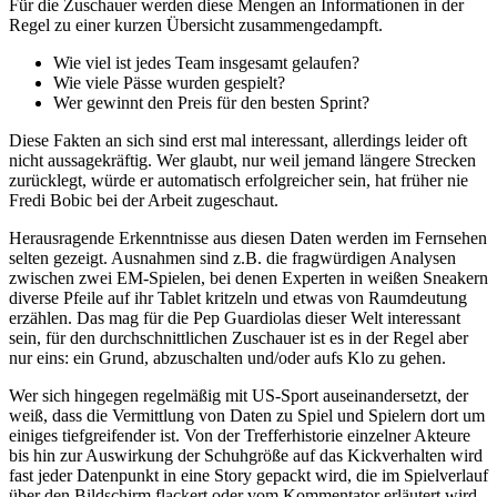
Für die Zuschauer werden diese Mengen an Informationen in der
Regel zu einer kurzen Übersicht zusammengedampft.
Wie viel ist jedes Team insgesamt gelaufen?
Wie viele Pässe wurden gespielt?
Wer gewinnt den Preis für den besten Sprint?
Diese Fakten an sich sind erst mal interessant, allerdings leider oft
nicht aussagekräftig. Wer glaubt, nur weil jemand längere Strecken
zurücklegt, würde er automatisch erfolgreicher sein, hat früher nie
Fredi Bobic bei der Arbeit zugeschaut.
Herausragende Erkenntnisse aus diesen Daten werden im Fernsehen
selten gezeigt. Ausnahmen sind z.B. die fragwürdigen Analysen
zwischen zwei EM-Spielen, bei denen Experten in weißen Sneakern
diverse Pfeile auf ihr Tablet kritzeln und etwas von Raumdeutung
erzählen. Das mag für die Pep Guardiolas dieser Welt interessant
sein, für den durchschnittlichen Zuschauer ist es in der Regel aber
nur eins: ein Grund, abzuschalten und/oder aufs Klo zu gehen.
Wer sich hingegen regelmäßig mit US-Sport auseinandersetzt, der
weiß, dass die Vermittlung von Daten zu Spiel und Spielern dort um
einiges tiefgreifender ist. Von der Trefferhistorie einzelner Akteure
bis hin zur Auswirkung der Schuhgröße auf das Kickverhalten wird
fast jeder Datenpunkt in eine Story gepackt wird, die im Spielverlauf
über den Bildschirm flackert oder vom Kommentator erläutert wird.