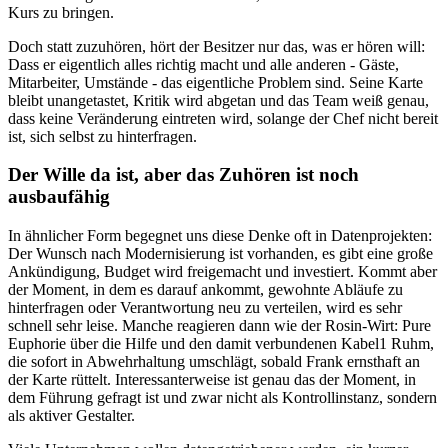
Kurs zu bringen.
Doch statt zuzuhören, hört der Besitzer nur das, was er hören will:
Dass er eigentlich alles richtig macht und alle anderen - Gäste,
Mitarbeiter, Umstände - das eigentliche Problem sind. Seine Karte
bleibt unangetastet, Kritik wird abgetan und das Team weiß genau,
dass keine Veränderung eintreten wird, solange der Chef nicht bereit
ist, sich selbst zu hinterfragen.
Der Wille da ist, aber das Zuhören ist noch
ausbaufähig
In ähnlicher Form begegnet uns diese Denke oft in Datenprojekten:
Der Wunsch nach Modernisierung ist vorhanden, es gibt eine große
Ankündigung, Budget wird freigemacht und investiert. Kommt aber
der Moment, in dem es darauf ankommt, gewohnte Abläufe zu
hinterfragen oder Verantwortung neu zu verteilen, wird es sehr
schnell sehr leise. Manche reagieren dann wie der Rosin-Wirt: Pure
Euphorie über die Hilfe und den damit verbundenen Kabel1 Ruhm,
die sofort in Abwehrhaltung umschlägt, sobald Frank ernsthaft an
der Karte rüttelt. Interessanterweise ist genau das der Moment, in
dem Führung gefragt ist und zwar nicht als Kontrollinstanz, sondern
als aktiver Gestalter.