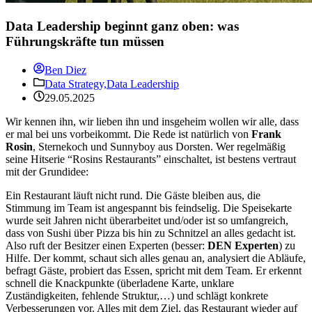
Data Leadership beginnt ganz oben: was
Führungskräfte tun müssen
Ben Diez
Data Strategy,
Data Leadership
29.05.2025
Wir kennen ihn, wir lieben ihn und insgeheim wollen wir alle, dass
er mal bei uns vorbeikommt. Die Rede ist natürlich von
Frank
Rosin
, Sternekoch und Sunnyboy aus Dorsten. Wer regelmäßig
seine Hitserie “Rosins Restaurants” einschaltet, ist bestens vertraut
mit der Grundidee:
Ein Restaurant läuft nicht rund. Die Gäste bleiben aus, die
Stimmung im Team ist angespannt bis feindselig. Die Speisekarte
wurde seit Jahren nicht überarbeitet und/oder ist so umfangreich,
dass von Sushi über Pizza bis hin zu Schnitzel an alles gedacht ist.
Also ruft der Besitzer einen Experten (besser:
DEN Experten
) zu
Hilfe. Der kommt, schaut sich alles genau an, analysiert die Abläufe,
befragt Gäste, probiert das Essen, spricht mit dem Team. Er erkennt
schnell die Knackpunkte (überladene Karte, unklare
Zuständigkeiten, fehlende Struktur,…) und schlägt konkrete
Verbesserungen vor. Alles mit dem Ziel, das Restaurant wieder auf