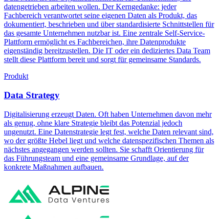
datengetrieben arbeiten wollen. Der Kerngedanke: jeder
Fachbereich verantwortet seine eigenen Daten als Produkt, das
dokumentiert, beschrieben und über standardisierte Schnittstellen für
das gesamte Unternehmen nutzbar ist. Eine zentrale Self-Service-
Plattform ermöglicht es Fachbereichen, ihre Datenprodukte
eigenständig bereitzustellen. Die IT oder ein dediziertes Data Team
stellt diese Plattform bereit und sorgt für gemeinsame Standards.
Produkt
Data Strategy
Digitalisierung erzeugt Daten. Oft haben Unternehmen davon mehr
als genug, ohne klare Strategie bleibt das Potenzial jedoch
ungenutzt. Eine Datenstrategie legt fest, welche Daten relevant sind,
wo der größte Hebel liegt und welche datenspezifischen Themen als
nächstes angegangen werden sollten. Sie schafft Orientierung für
das Führungsteam und eine gemeinsame Grundlage, auf der
konkrete Maßnahmen aufbauen.