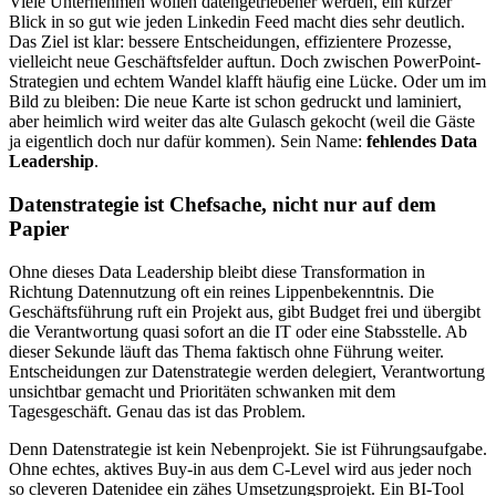
Viele Unternehmen wollen datengetriebener werden, ein kurzer
Blick in so gut wie jeden Linkedin Feed macht dies sehr deutlich.
Das Ziel ist klar: bessere Entscheidungen, effizientere Prozesse,
vielleicht neue Geschäftsfelder auftun. Doch zwischen PowerPoint-
Strategien und echtem Wandel klafft häufig eine Lücke. Oder um im
Bild zu bleiben: Die neue Karte ist schon gedruckt und laminiert,
aber heimlich wird weiter das alte Gulasch gekocht (weil die Gäste
ja eigentlich doch nur dafür kommen). Sein Name:
fehlendes Data
Leadership
.
Datenstrategie ist Chefsache, nicht nur auf dem
Papier
Ohne dieses Data Leadership bleibt diese Transformation in
Richtung Datennutzung oft ein reines Lippenbekenntnis. Die
Geschäftsführung ruft ein Projekt aus, gibt Budget frei und übergibt
die Verantwortung quasi sofort an die IT oder eine Stabsstelle. Ab
dieser Sekunde läuft das Thema faktisch ohne Führung weiter.
Entscheidungen zur Datenstrategie werden delegiert, Verantwortung
unsichtbar gemacht und Prioritäten schwanken mit dem
Tagesgeschäft. Genau das ist das Problem.
Denn Datenstrategie ist kein Nebenprojekt. Sie ist Führungsaufgabe.
Ohne echtes, aktives Buy-in aus dem C-Level wird aus jeder noch
so cleveren Datenidee ein zähes Umsetzungsprojekt. Ein BI-Tool